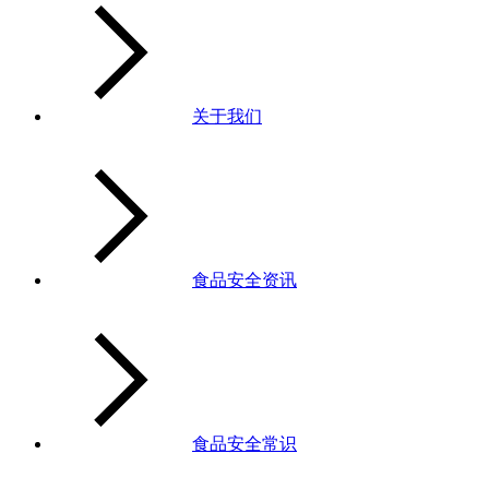
关于我们
食品安全资讯
食品安全常识