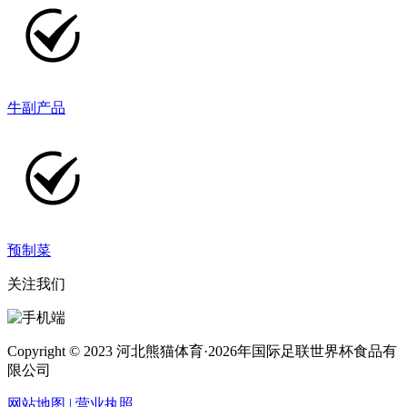
牛副产品
预制菜
关注我们
Copyright © 2023 河北熊猫体育·2026年国际足联世界杯食品有
限公司
网站地图
| 营业执照