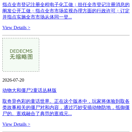
指点全市登记注册全程电子化工做；担任全市登记注册消息的
阐发公开工做；指点全市市场监视办理方面的行政许可；订定
并指点实施全市市场从体同一登...
View Details >
2026-07-20
动物大和僵尸2童话丛林版
取奇异色彩的童话世界。正在这个版本中，玩家将体验到取各
类故事相关的僵尸对和内容，通过巧妙安插动物防地，抵御僵
尸的。逛戏融合了典范的逛戏元...
View Details >