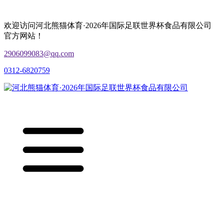
欢迎访问河北熊猫体育·2026年国际足联世界杯食品有限公司
官方网站！
2906099083@qq.com
0312-6820759