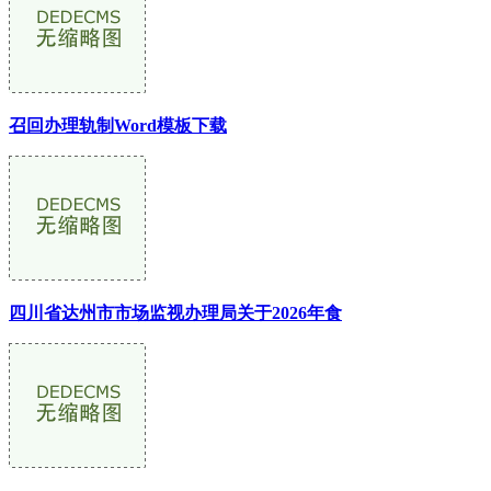
召回办理轨制Word模板下载
四川省达州市市场监视办理局关于2026年食