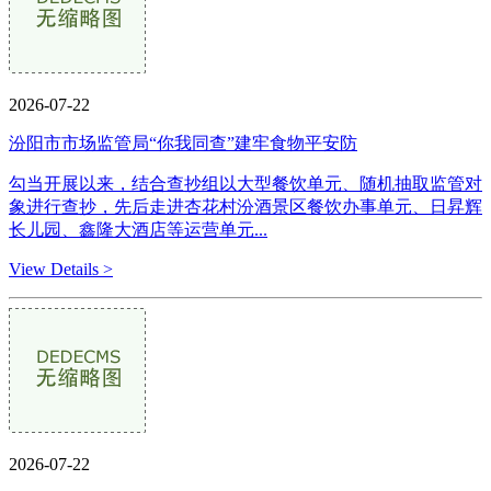
2026-07-22
汾阳市市场监管局“你我同查”建牢食物平安防
勾当开展以来，结合查抄组以大型餐饮单元、随机抽取监管对
象进行查抄，先后走进杏花村汾酒景区餐饮办事单元、日昇辉
长儿园、鑫隆大酒店等运营单元...
View Details >
2026-07-22