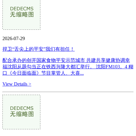
2026-07-29
捍卫“舌尖上的平安”我们有担任！
配合承办的创开国家食物平安示范城市 共建共享健康协调幸
福沈阳从题勾当正在铁西兴隆大都汇举行。 沈阳FM103。4 糊
口《今日面临面》节目掌管人、大喜...
View Details >