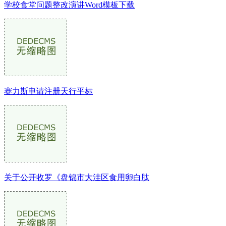
学校食堂问题整改演讲Word模板下载
赛力斯申请注册天行平标
关于公开收罗《盘锦市大洼区食用卵白肽