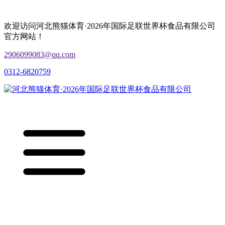
欢迎访问河北熊猫体育·2026年国际足联世界杯食品有限公司
官方网站！
2906099083@qq.com
0312-6820759