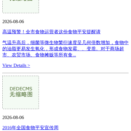
2026-08-06
高温预警！全市食物运营者这份食物平安提醒请
气温升高后，细菌等微生物繁衍速度呈几何倍数增加，食物中
的油脂更易发生氧化，形成食物发霉、、变质。对于商场超
市、农贸市场、食物摊贩等所有食...
View Details >
2026-08-06
2016年全国食物平安宣传周