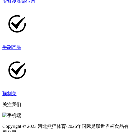
冷鲜冷冻部位肉
牛副产品
预制菜
关注我们
Copyright © 2023 河北熊猫体育·2026年国际足联世界杯食品有