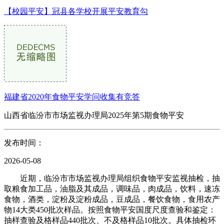
【校园平安】冠县各学校开展平安教育勾
福建省2020年食物平安学问收集有竞答
山西省临汾市市场监视办理局2025年第5期食物平安
发布时间：
2026-05-08
近期，临汾市市场监视办理局组织食物平安监视抽检，抽
取粮食加工品，油脂及其成品，调味品，肉成品，饮料，速冻
食物，酒类，淀粉及淀粉成品，豆成品，餐饮食物，食用农产
物14大类450批次样品。按照食物平安国度尺度查验和鉴定：
抽样查验及格样品440批次、不及格样品10批次。具体抽检环