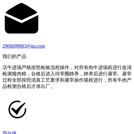
2906099083@qq.com
我们的产品
活牛进场严格按照检验流程操作，对所有肉牛进场前进行血清
检测瘦肉精，合格后进入待宰圈静养，静养后进行屠宰。屠宰
过程全部按照清真工艺要求和屠宰操作规程进行，所有牛肉产
品检测合格后才准出厂。
四分体