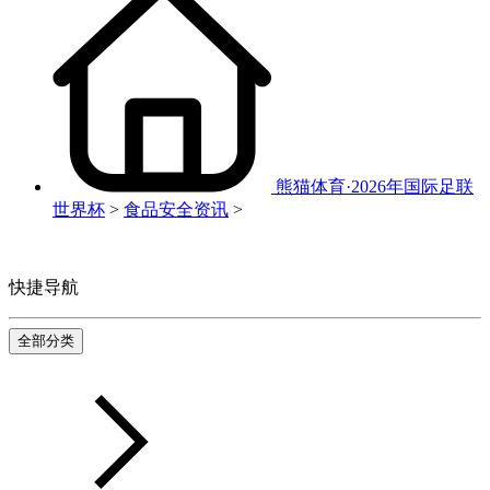
熊猫体育·2026年国际足联
世界杯
>
食品安全资讯
>
快捷导航
全部分类