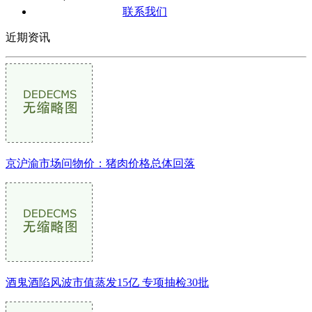
联系我们
近期资讯
京沪渝市场问物价：猪肉价格总体回落
酒鬼酒陷风波市值蒸发15亿 专项抽检30批