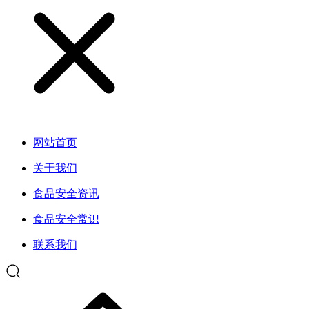
网站首页
关于我们
食品安全资讯
食品安全常识
联系我们