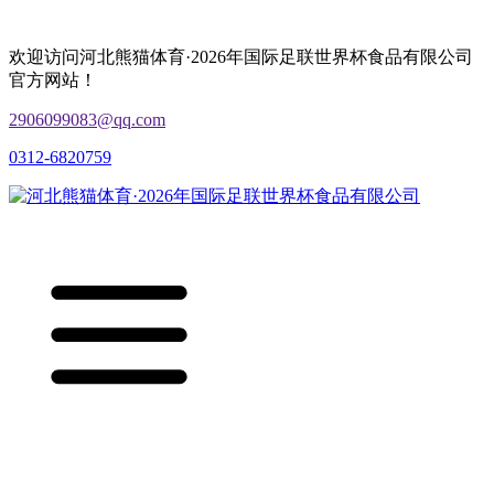
欢迎访问河北熊猫体育·2026年国际足联世界杯食品有限公司
官方网站！
2906099083@qq.com
0312-6820759