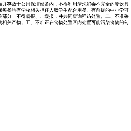
毒并存放于公用保洁设备内，不得利用清洗消毒不完全的餐饮具
保每餐均有学校相关担任人取学生配合用餐。有前提的中小学可
关部分，不得瞒报、、缓报，并共同查询拜访处置。二、不准采
物相关产物。五、不准正在食物处置区内处置可能污染食物的勾