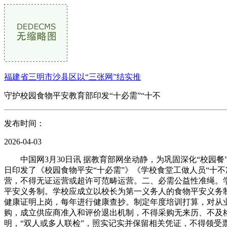
福建省三明市沙县区以“三张网”结实推
守护校园食物平安教育部印发“十必需”“十不
发布时间：
2026-04-03
中国网3月30日讯 据教育部网坐动静，为巩固深化“校园
日印发了《校园食物平安“十必需”》《学校食堂工做人员“十
营，不得无证运营或超许可范畴运营。二、必需公益性准绳。
平安义务制。学校应成立以校长为第一义务人的食物平安义务
健康证明上岗，每年进行健康查抄。制定年度培训打算，对从
购，成立供应商准入和评价退出机制，不得采购无来历、不及
明，“双人或多人联检”，照实记实并保留相关凭证，不得领