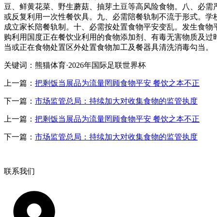
豆、鲜黄花菜、野生蘑菇、抽芽土豆等高风险食物。八、必需
或反复利用一次性餐饮具。九、必需陪餐轨制不流于形式。学
成立家长陪餐轨制。十、必需按处置食物平安变乱。发生食物
购利用国度正在餐饮业利用的食物添加剂、有毒无害物质及过
当或正在食物处置区外处置食物加工及餐器具清洗消毒勾当。
关键词：熊猫体育·2026年国际足联世界杯
上一篇：
把剩饭当展品为流量罔顾食物平安 餐饮之本不正
下一篇：
市场监管总局：持续加大对收集食物的监管执度
上一篇：
把剩饭当展品为流量罔顾食物平安 餐饮之本不正
下一篇：
市场监管总局：持续加大对收集食物的监管执度
联系我们