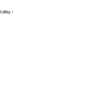
官方网站！