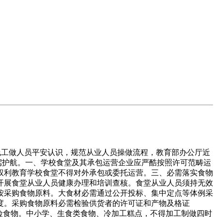
线工做人员平安认识，规范从业人员操做流程，教育部办公厅近
驾护航。一、学校食堂及其承包运营企业应严酷按照许可范畴运
权利教育学校食堂不得对外承包或委托运营。三、必需落实食物
开展食堂从业人员健康办理和培训查核。食堂从业人员须持无效
按采购食物原料。大食材必需通过公开投标、集中定点等体例采
度。采购食物原料必需检验供货者的许可证和产物及格证
险食物。中小学、生食类食物、冷加工糕点，不得加工制做四时