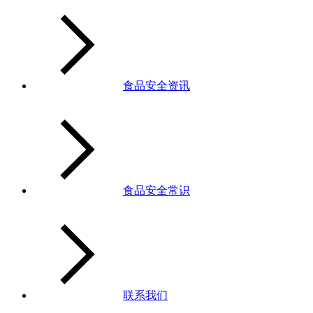
食品安全资讯
食品安全常识
联系我们