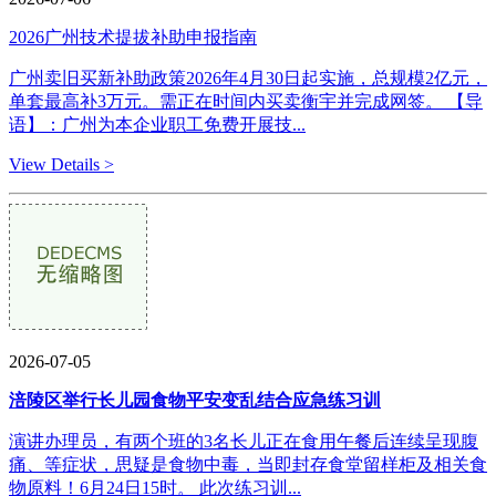
2026广州技术提拔补助申报指南
广州卖旧买新补助政策2026年4月30日起实施，总规模2亿元，
单套最高补3万元。需正在时间内买卖衡宇并完成网签。 【导
语】：广州为本企业职工免费开展技...
View Details >
2026-07-05
涪陵区举行长儿园食物平安变乱结合应急练习训
演讲办理员，有两个班的3名长儿正在食用午餐后连续呈现腹
痛、等症状，思疑是食物中毒，当即封存食堂留样柜及相关食
物原料！6月24日15时。 此次练习训...