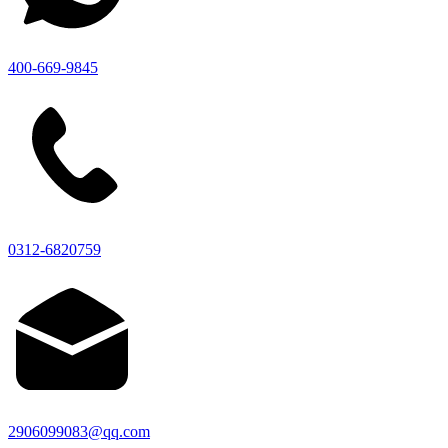
400-669-9845
0312-6820759
2906099083@qq.com