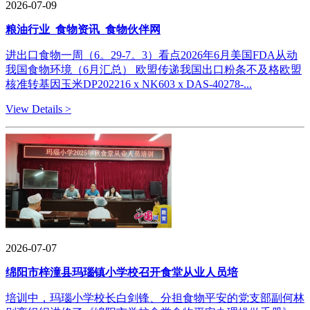
2026-07-09
粮油行业_食物资讯_食物伙伴网
进出口食物一周（6。29-7。3）看点2026年6月美国FDA从动
我国食物环境（6月汇总） 欧盟传递我国出口粉条不及格欧盟
核准转基因玉米DP202216 x NK603 x DAS-40278-...
View Details >
2026-07-07
绵阳市梓潼县玛瑙镇小学校召开食堂从业人员培
培训中，玛瑙小学校长白剑锋、分担食物平安的党支部副何林